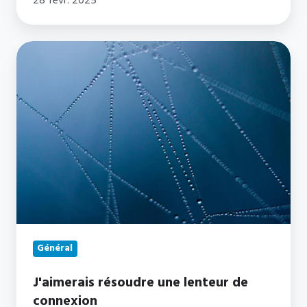
28 févr. 2025
J'aimerais
résoudre
une
lenteur
de
connexion
Général
J'aimerais résoudre une lenteur de
connexion