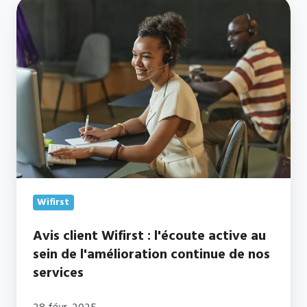
Avis
client
Wifirst
:
l'écoute
active
au
sein
de
l'amélioration
continue
Wifirst
de
nos
Avis client Wifirst : l'écoute active au
sein de l'amélioration continue de nos
services
services