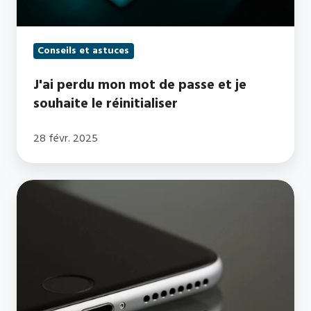
souhaite
le
réinitialiser
Conseils et astuces
J'ai perdu mon mot de passe et je
souhaite le réinitialiser
28 févr. 2025
Récupérer
mon
adresse
IP
sur
iPhone