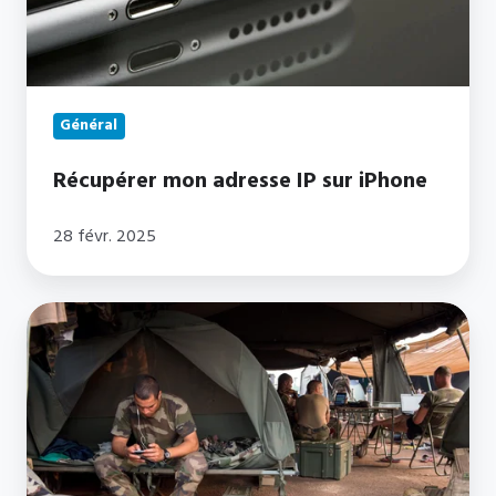
Général
Récupérer mon adresse IP sur iPhone
28 févr. 2025
Comment
se
connecter
au
réseau
ILOSCA