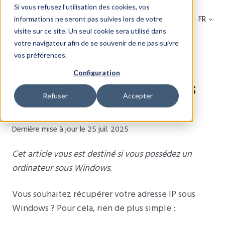
Si vous refusez l'utilisation des cookies, vos
FR
informations ne seront pas suivies lors de votre
visite sur ce site. Un seul cookie sera utilisé dans
votre navigateur afin de se souvenir de ne pas suivre
vos préférences.
Je veux récupérer mon
Configuration
adresse IP avec Windows
Refuser
Accepter
Par
L'équipe Wifirst
le 27 févr. 2025
Dernière mise à jour le 25 juil. 2025
Cet article vous est destiné si vous possédez un
ordinateur sous Windows.
Vous souhaitez récupérer votre adresse IP sous
Windows ? Pour cela, rien de plus simple :