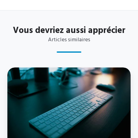
Vous devriez aussi apprécier
Articles similaires
J'ai
perdu
mon
mot
de
passe
et
je